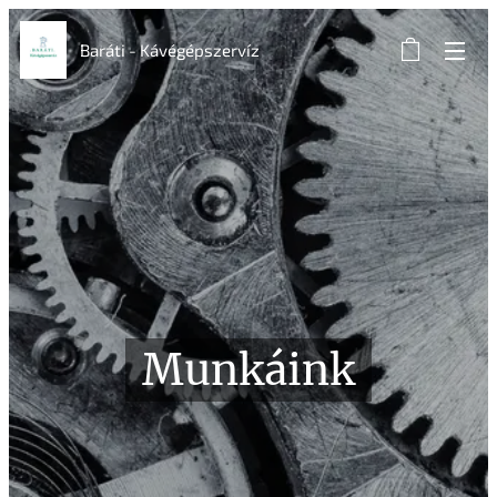
Baráti - Kávégépszervíz
Munkáink