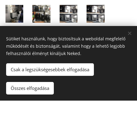
Sütiket használunk, hogy biztosítsuk a weboldal megfelelő
működését és biztonságát, valamint hogy a lehető legjobb
felhasználói élményt kínáljuk Neked.
Csak a legszükségesebbek elfogadása
Összes elfogadása
9081
Győrújbarát, Géza fejedelem út 43.
06/20-264-2520