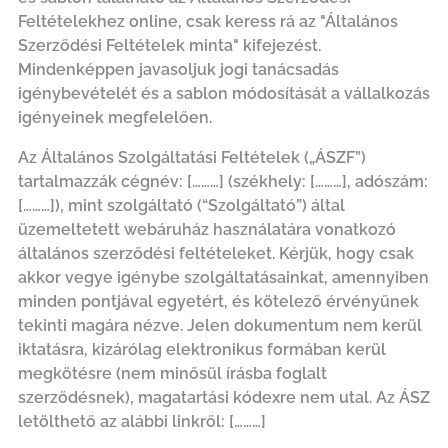
Feltételekhez online, csak keress rá az "Általános
Szerződési Feltételek minta" kifejezést.
Mindenképpen javasoljuk jogi tanácsadás
igénybevételét és a sablon módosítását a vállalkozás
igényeinek megfelelően.
Az Általános Szolgáltatási Feltételek („ÁSZF”)
tartalmazzák cégnév:
[………]
(székhely:
[………]
, adószám:
[………]
), mint szolgáltató (“Szolgáltató”) által
üzemeltetett webáruház használatára vonatkozó
általános szerződési feltételeket. Kérjük, hogy csak
akkor vegye igénybe szolgáltatásainkat, amennyiben
minden pontjával egyetért, és kötelező érvényűnek
tekinti magára nézve. Jelen dokumentum nem kerül
iktatásra, kizárólag elektronikus formában kerül
megkötésre (nem minősül írásba foglalt
szerződésnek), magatartási kódexre nem utal. Az ÁSZ
letölthető az alábbi linkről:
[………]