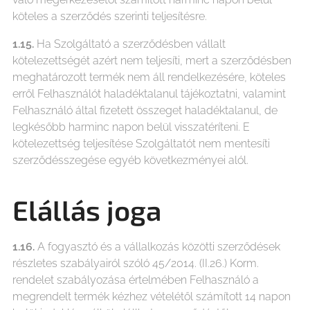
köteles a szerződés szerinti teljesítésre.
1.15.
Ha Szolgáltató a szerződésben vállalt
kötelezettségét azért nem teljesíti, mert a szerződésben
meghatározott termék nem áll rendelkezésére, köteles
erről Felhasználót haladéktalanul tájékoztatni, valamint
Felhasználó által fizetett összeget haladéktalanul, de
legkésőbb harminc napon belül visszatéríteni. E
kötelezettség teljesítése Szolgáltatót nem mentesíti
szerződésszegése egyéb következményei alól.
Elállás joga
1.16.
A fogyasztó és a vállalkozás közötti szerződések
részletes szabályairól szóló 45/2014. (II.26.) Korm.
rendelet szabályozása értelmében Felhasználó a
megrendelt termék kézhez vételétől számított 14 napon