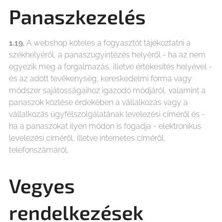
Panaszkezelés
1.19.
A webshop köteles a fogyasztót tájékoztatni a
székhelyéről, a panaszügyintézés helyéről - ha az nem
egyezik meg a forgalmazás, illetve értékesítés helyével -
és az adott tevékenység, kereskedelmi forma vagy
módszer sajátosságaihoz igazodó módjáról, valamint a
panaszok közlése érdekében a vállalkozás vagy a
vállalkozás ügyfélszolgálatának levelezési címéről és -
ha a panaszokat ilyen módon is fogadja - elektronikus
levelezési címéről, illetve internetes címéről,
telefonszámáról.
Vegyes
rendelkezések