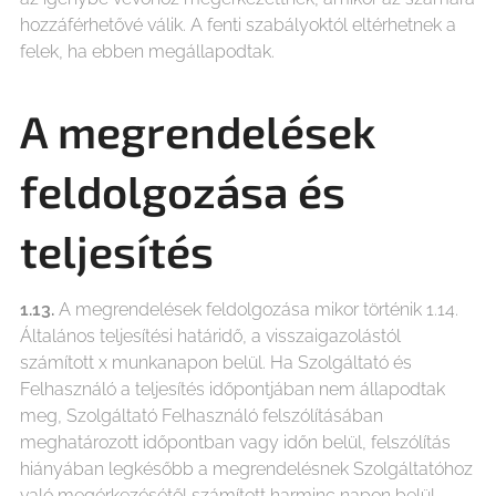
hozzáférhetővé válik. A fenti szabályoktól eltérhetnek a
felek, ha ebben megállapodtak.
A megrendelések
feldolgozása és
teljesítés
1.13.
A megrendelések feldolgozása mikor történik 1.14.
Általános teljesítési határidő, a visszaigazolástól
számított x munkanapon belül. Ha Szolgáltató és
Felhasználó a teljesítés időpontjában nem állapodtak
meg, Szolgáltató Felhasználó felszólításában
meghatározott időpontban vagy időn belül, felszólítás
hiányában legkésőbb a megrendelésnek Szolgáltatóhoz
való megérkezésétől számított harminc napon belül