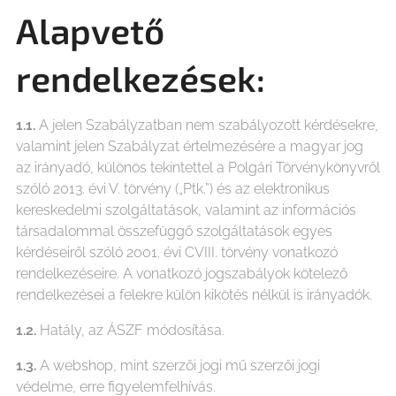
Alapvető
rendelkezések:
1.1.
A jelen Szabályzatban nem szabályozott kérdésekre,
valamint jelen Szabályzat értelmezésére a magyar jog
az irányadó, különös tekintettel a Polgári Törvénykönyvről
szóló 2013. évi V. törvény („Ptk.”) és az elektronikus
kereskedelmi szolgáltatások, valamint az információs
társadalommal összefüggő szolgáltatások egyes
kérdéseiről szóló 2001. évi CVIII. törvény vonatkozó
rendelkezéseire. A vonatkozó jogszabályok kötelező
rendelkezései a felekre külön kikötés nélkül is irányadók.
1.2.
Hatály, az ÁSZF módosítása.
1.3.
A webshop, mint szerzői jogi mű szerzői jogi
védelme, erre figyelemfelhívás.