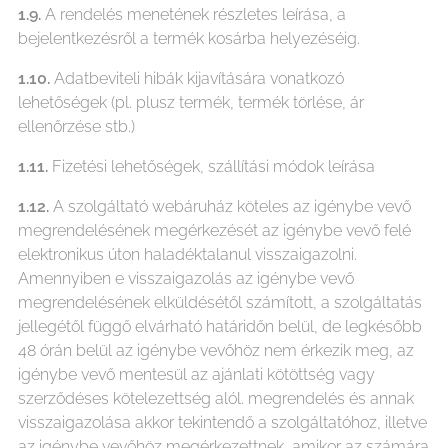
1.9.
A rendelés menetének részletes leírása, a
bejelentkezésről a termék kosárba helyezéséig.
1.10.
Adatbeviteli hibák kijavítására vonatkozó
lehetőségek (pl. plusz termék, termék törlése, ár
ellenőrzése stb.)
1.11.
Fizetési lehetőségek, szállítási módok leírása
1.12.
A szolgáltató webáruház köteles az igénybe vevő
megrendelésének megérkezését az igénybe vevő felé
elektronikus úton haladéktalanul visszaigazolni.
Amennyiben e visszaigazolás az igénybe vevő
megrendelésének elküldésétől számított, a szolgáltatás
jellegétől függő elvárható határidőn belül, de legkésőbb
48 órán belül az igénybe vevőhöz nem érkezik meg, az
igénybe vevő mentesül az ajánlati kötöttség vagy
szerződéses kötelezettség alól. megrendelés és annak
visszaigazolása akkor tekintendő a szolgáltatóhoz, illetve
az igénybe vevőhöz megérkezettnek, amikor az számára