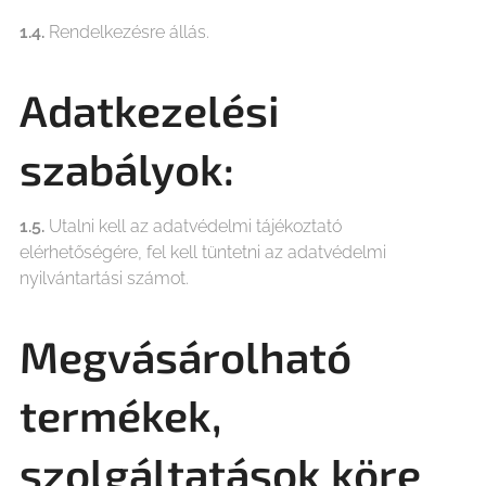
1.4.
Rendelkezésre állás.
Adatkezelési
szabályok:
1.5.
Utalni kell az adatvédelmi tájékoztató
elérhetőségére, fel kell tüntetni az adatvédelmi
nyilvántartási számot.
Megvásárolható
termékek,
szolgáltatások köre