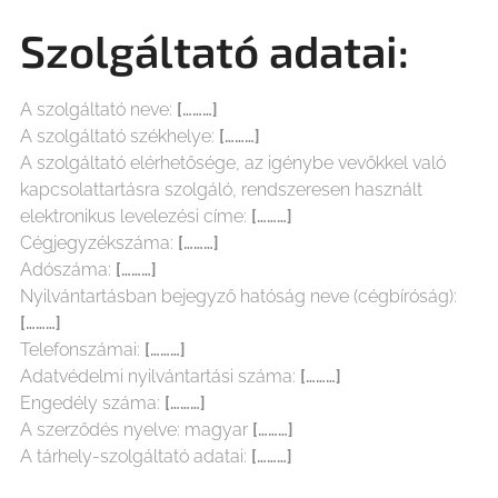
Szolgáltató adatai:
A szolgáltató neve:
[………]
A szolgáltató székhelye:
[………]
A szolgáltató elérhetősége, az igénybe vevőkkel való
kapcsolattartásra szolgáló, rendszeresen használt
elektronikus levelezési címe:
[………]
Cégjegyzékszáma:
[………]
Adószáma:
[………]
Nyilvántartásban bejegyző hatóság neve (cégbíróság):
[………]
Telefonszámai:
[………]
Adatvédelmi nyilvántartási száma:
[………]
Engedély száma:
[………]
A szerződés nyelve: magyar
[………]
A tárhely-szolgáltató adatai:
[………]