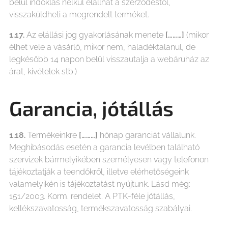
belül indoklás nélkül elállhat a szerződéstől,
visszaküldheti a megrendelt terméket.
1.17.
Az elállási jog gyakorlásának menete
[………]
(mikor
élhet vele a vásárló, mikor nem, haladéktalanul, de
legkésőbb 14 napon belül visszautalja a webáruház az
árat, kivételek stb.)
Garancia, jótállás
1.18.
Termékeinkre
[………]
hónap garanciát vállalunk.
Meghibásodás esetén a garancia levélben található
szervizek bármelyikében személyesen vagy telefonon
tájékoztatják a teendőkről, illetve elérhetőségeink
valamelyikén is tájékoztatást nyújtunk. Lásd még:
151/2003. Korm. rendelet. A PTK-féle jótállás,
kellékszavatosság, termékszavatosság szabályai.