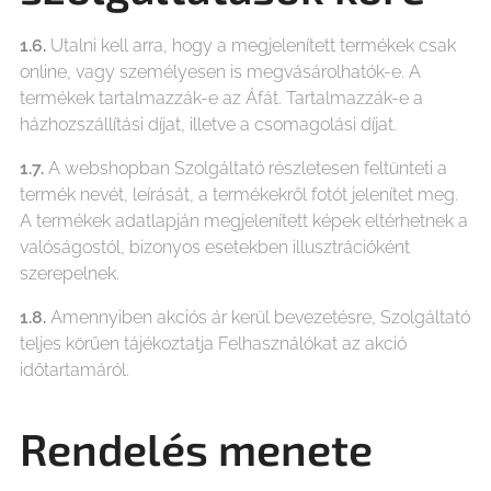
1.6.
Utalni kell arra, hogy a megjelenített termékek csak
online, vagy személyesen is megvásárolhatók-e. A
termékek tartalmazzák-e az Áfát. Tartalmazzák-e a
házhozszállítási díjat, illetve a csomagolási díjat.
1.7.
A webshopban Szolgáltató részletesen feltünteti a
termék nevét, leírását, a termékekről fotót jelenítet meg.
A termékek adatlapján megjelenített képek eltérhetnek a
valóságostól, bizonyos esetekben illusztrációként
szerepelnek.
1.8.
Amennyiben akciós ár kerül bevezetésre, Szolgáltató
teljes körűen tájékoztatja Felhasználókat az akció
időtartamáról.
Rendelés menete